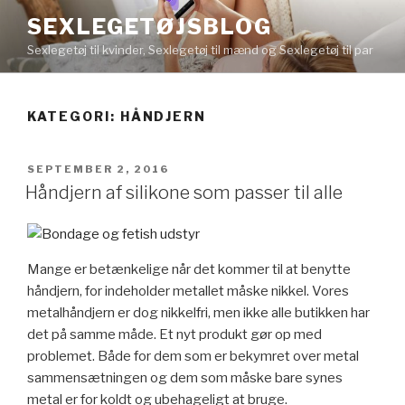
Videre
SEXLEGETØJSBLOG
til
Sexlegetøj til kvinder, Sexlegetøj til mænd og Sexlegetøj til par
indhold
KATEGORI:
HÅNDJERN
UDGIVET
SEPTEMBER 2, 2016
DEN
Håndjern af silikone som passer til alle
Mange er betænkelige når det kommer til at benytte
håndjern, for indeholder metallet måske nikkel. Vores
metalhåndjern er dog nikkelfri, men ikke alle butikken har
det på samme måde. Et nyt produkt gør op med
problemet. Både for dem som er bekymret over metal
sammensætningen og dem som måske bare synes
metal er for koldt og ubehageligt at bruge.