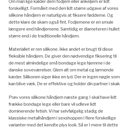
Om man lige kalder dem fodjern eller ankeljern er lidt
forskelligt. Formålet med den lidt større udgave af vores
silikone håndjern er naturligvis at fiksere fødderne. Og
dette klare de skam også fint. Fodjernene er en smule
længere end håndjernene. Samtidig er diameteren i hullet
større end i de traditionelle håndjern.
Materiallet er ren silikone. Ikke andet er brugt til disse
fleksible håndjern. De giver den nødvendige fiksering til
de mest almindelige små bondage lege hjemme i de
danske soveværelser. Glem alt om metal og larmende
kæder. Silikonen siger ikke en lyd. Der er ingen nøgle som
kan blive væk. De er effektive og holder din partner i skak
Prøv vores silikone håndjern næste gang I skal have lidt
frække bondage lege eller bare vil udleve lidt
dominerende fetish. Vi har selvfølgelig stadig de
klassiske metalhåndjern i sexshoppen i flere forskellige
varianter med det kendte plys look. Så er I mere til dette