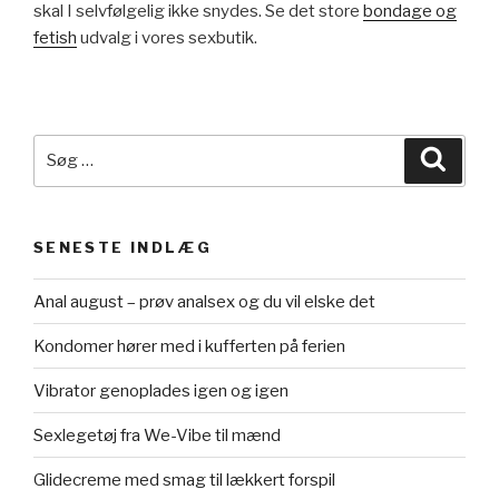
skal I selvfølgelig ikke snydes. Se det store
bondage og
fetish
udvalg i vores sexbutik.
Søg
Søg
efter:
SENESTE INDLÆG
Anal august – prøv analsex og du vil elske det
Kondomer hører med i kufferten på ferien
Vibrator genoplades igen og igen
Sexlegetøj fra We-Vibe til mænd
Glidecreme med smag til lækkert forspil